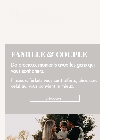
FAMILLE & COUPLE
De précieux moments avec les gens qui
vous sont chers.
Plusieurs forfaits vous sont offerts, choisissez
celui qui vous convient le mieux.
Découvrir