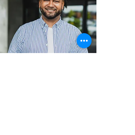
Équipe entreprise et individuel
CHIC & BRANCHÉ
Plusieurs poses vous seront proposées
pour mettre votre image à jour ou celle
de votre compagnie !
PRIX : 80$ /personne DURÉE : 15 minutes / personne
2 photos incluses/personne
Interessé ?