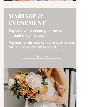
MARIAGE &
ÉVÈNEMENT
Capturer votre amour pour revivre
l'instant à tout jamais.
Plusieurs forfaits vous sont offerts, choisissez
celui qui vous convient le mieux.
Découvrir